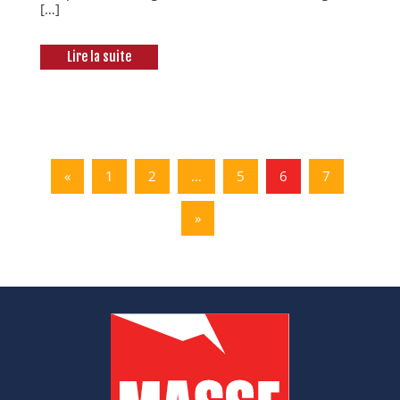
[…]
Lire la suite
«
1
2
…
5
6
7
»