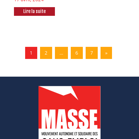
Lire la suite
1
2
…
6
7
»