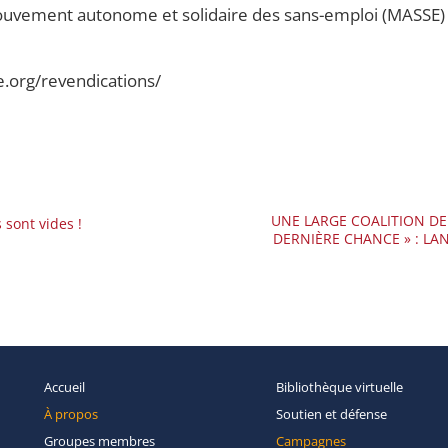
ouvement autonome et solidaire des sans-emploi (MASSE)
e.org/revendications/
UNE LARGE COALITION D
sont vides !
DERNIÈRE CHANCE » : LA
Accueil
Bibliothèque
virtuelle
À propos
Soutien et
défense
Groupes
membres
Campagnes