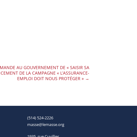
EMANDE AU GOUVERNEMENT DE « SAISIR SA
NCEMENT DE LA CAMPAGNE « L’ASSURANCE-
EMPLOI DOIT NOUS PROTÉGER »
→
(514) 524-2226
masse@lemasse.org
1935, rue Cuvillier