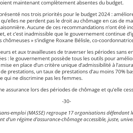
s soient maintenant complètement absentes du budget.
ésenté nos trois priorités pour le budget 2024 : améliorer
 qu’elles ne perdent pas le droit au chômage en cas de mat
 saisonnière. Aucune de ces recommandations n’ont été in
, et c’est inadmissible que le gouvernement continue d’ig
s chômeuses » s’indigne Roxane Bélisle, co-coordonnatri
leurs et aux travailleuses de traverser les périodes sans 
s : le gouvernement possède tous les outils pour améliore
 mise en place d’un critère unique d’admissibilité à l’assu
e prestations, un taux de prestations d’au moins 70% ba
e qui ne discrimine pas les femmes.
e assurance lors des périodes de chômage et qu’elle cesse 
-30-
sans-emploi (MASSE) regroupe 17 organisations défendant le
nt d’un régime d’assurance-chômage accessible, juste, univer