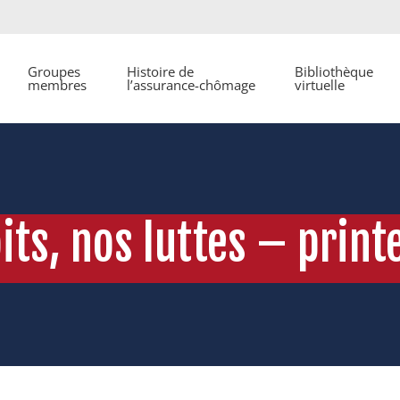
Groupes
Histoire de
Bibliothèque
membres
l’assurance-chômage
virtuelle
its, nos luttes – prin