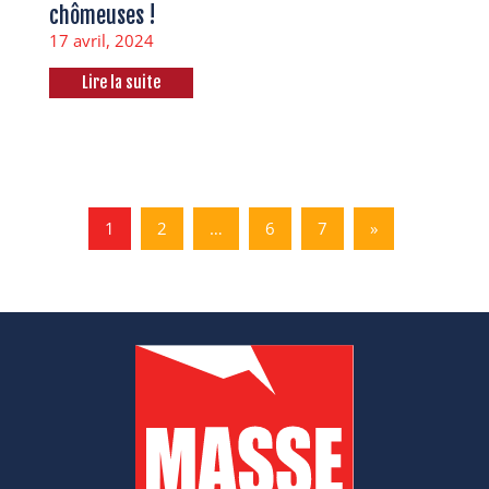
chômeuses !
17 avril, 2024
Lire la suite
1
2
…
6
7
»