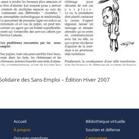
lidaire des Sans-Emploi – Édition Hiver 2007
Accueil
Bibliothèque
virtuelle
À propos
Soutien et
défense
Groupes
membres
Campagnes