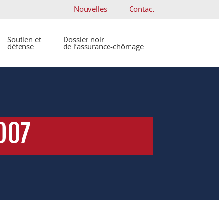
Nouvelles
Contact
Soutien et
Dossier noir
défense
de l’assurance-chômage
007