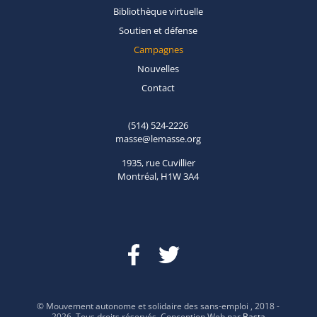
Bibliothèque
virtuelle
Soutien et
défense
Campagnes
Nouvelles
Contact
(514) 524-2226
masse@lemasse.org
1935, rue Cuvillier
Montréal, H1W 3A4
© Mouvement autonome et solidaire des sans-emploi , 2018 -
2026. Tous droits réservés. Conception Web par
Basta