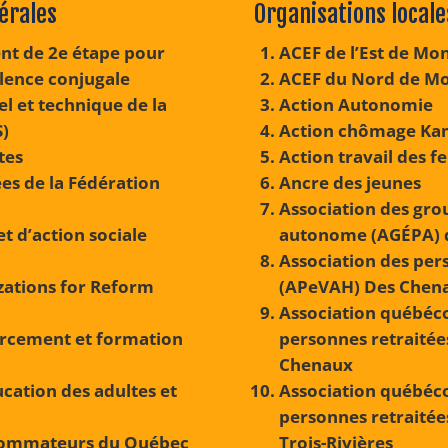
dérales
Organisations locale
nt de 2e étape pour
ACEF de l’Est de Mo
lence conjugale
ACEF du Nord de Mo
l et technique de la
Action Autonomie
S)
Action chômage Ka
tes
Action travail des 
es de la Fédération
Ancre des jeunes
Association des gro
t d’action sociale
autonome (AGÉPA) 
Association des per
zations for Reform
(APeVAH) Des Chen
Association québéco
urcement et formation
personnes retraitée
Chenaux
cation des adultes et
Association québéco
personnes retraitée
onsommateurs du Québec
Trois-Rivières