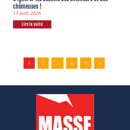
chômeuses !
17 avril, 2024
Lire la suite
1
2
…
6
7
»