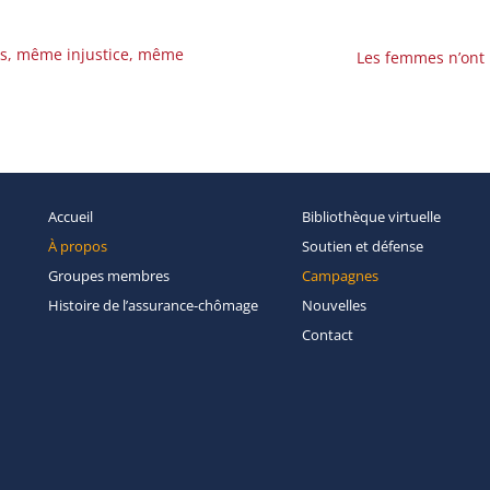
es, même injustice, même
Les femmes n’ont 
Accueil
Bibliothèque
virtuelle
À propos
Soutien et
défense
Groupes
membres
Campagnes
Histoire de
l’assurance-chômage
Nouvelles
Contact