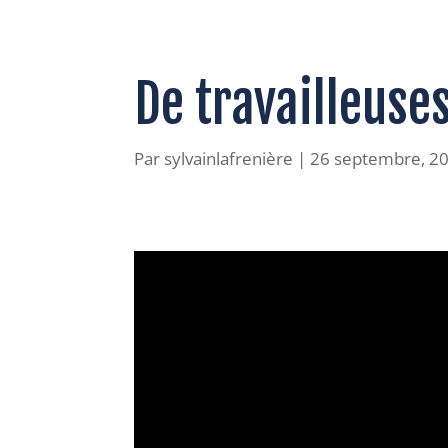
De travailleuse
Par
sylvainlafrenière
|
26 septembre, 2