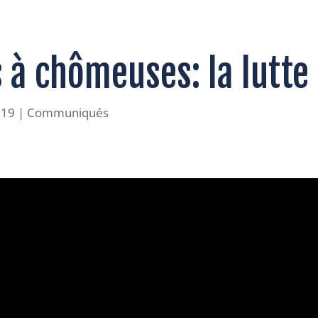
s à chômeuses: la lutte
019
|
Communiqués