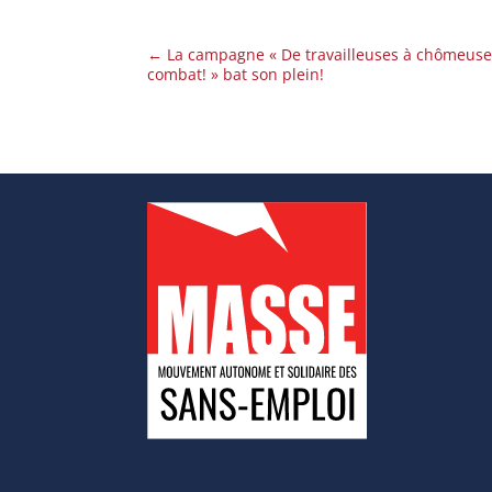
←
La campagne « De travailleuses à chômeus
combat! » bat son plein!