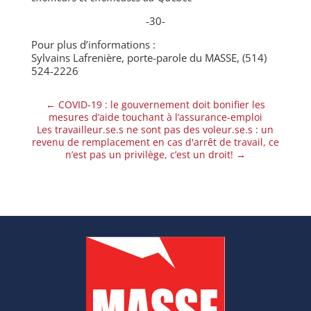
-30-
Pour plus d’informations :
Sylvains Lafrenière, porte-parole du MASSE, (514)
524-2226
←
COVID-19 : le gouvernement doit bonifier les
mesures d’aide touchant à l’assurance-emploi
Les travailleur.se.s ne sont pas des voleur.se.s : un
revenu de remplacement en cas d'arrêt de travail, ce
n’est pas un privilège, c’est un droit!
→