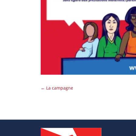
←
La campagne