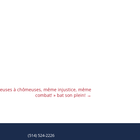
lleuses à chômeuses, même injustice, même
combat! » bat son plein!
→
(514) 524-2226