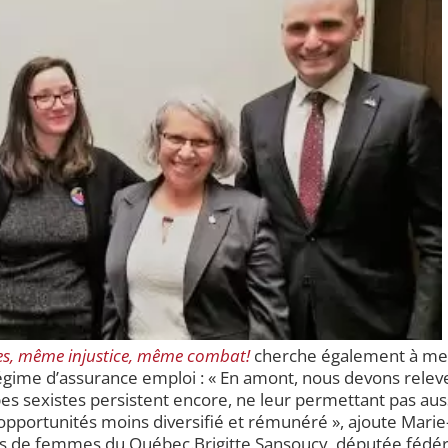
s, même injustice, même combat!
cherche également à met
régime d’assurance emploi : « En amont, nous devons releve
 sexistes persistent encore, ne leur permettant pas au
opportunités moins diversifié et rémunéré », ajoute Mari
s de femmes du Québec.Brigitte Sansoucy, députée fédéra