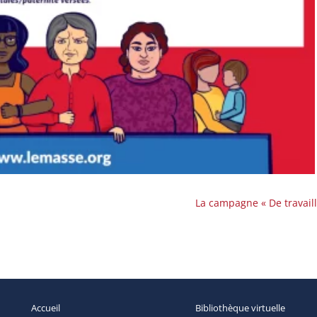
La campagne « De travai
Accueil
Bibliothèque
virtuelle