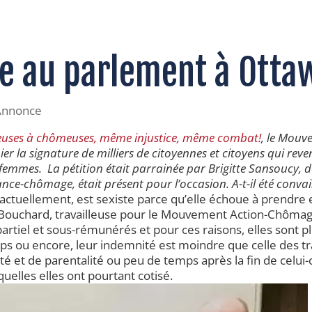
te au parlement à Otta
Annonce
leuses à chômeuses, même injustice, même combat!
, le Mouv
nier la signature de milliers de citoyennes et citoyens qui 
es femmes. La pétition était parrainée par Brigitte Sansoucy,
ance-chômage, était présent pour l’occasion. A-t-il été conva
e actuellement, est sexiste parce qu’elle échoue à prendre 
m Bouchard, travailleuse pour le Mouvement Action-Chômag
rtiel et sous-rémunérés et pour ces raisons, elles sont p
ps ou encore, leur indemnité est moindre que celle des t
té et de parentalité ou peu de temps après la fin de celui-c
uelles elles ont pourtant cotisé.